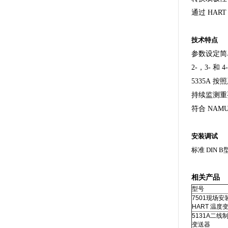
通过 HAR
技术特点
参数设定简
2-，3- 
5335A 
持续监测重
符合 NAM
安装调试
标准 DIN 
相关产品
型号
7501现场安
HART 温度
5131A二线
变送器