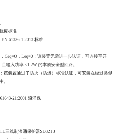
性
扰度标准
N 61326-1:2013 标准
IC T4，Ceq=O，Leq=0；该装置无需进一步认证，可连接至开
V 且输入功率 <1.2W 的本质安全型回路。
IC T4；该装置通过了防火（防爆）标准认证，可安装在经过类似
中。
61643-21:2001 浪涌保
TL三线制浪涌保护器SD32T3