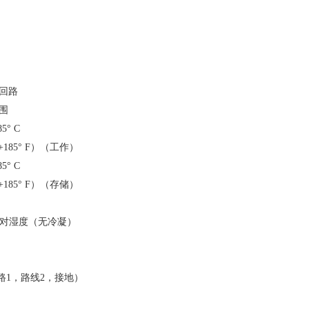
回路
围
85° C
至+185° F）（工作）
85° C
至+185° F）（存储）
 相对湿度（无冷凝）
线路1，路线2，接地）