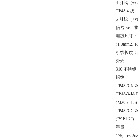
4 引线（+
TP48 4 线
5 引线（+v
信号-ve，
电线尺寸：32
(1.0mm2, 1
引线长度：2
外壳
316 不锈
螺纹
TP48-3-N &
TP48-3-I&T
(M20 x 1.5)
TP48-3-G &
(BSP1/2”)
重量
175g. (6.2oz