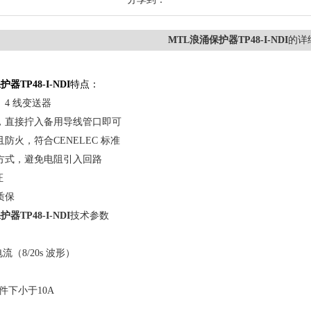
MTL浪涌保护器TP48-I-NDI
的详
器TP48-I-NDI
特点：
3、4 线变送器
便，直接拧入备用导线管口即可
且防火，符合CENELEC 标准
联方式，避免电阻引入回路
证
质保
器TP48-I-NDI
技术参数
电流（8/20s 波形）
件下小于10A