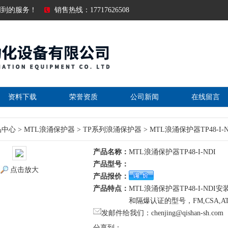
周到的服务！
销售热线：17717626508
资料下载
荣誉资质
公司新闻
在线留言
品中心
>
MTL浪涌保护器
>
TP系列浪涌保护器
> MTL浪涌保护器TP48-I-N
产品名称：
MTL浪涌保护器TP48-I-NDI
产品型号：
点击放大
产品报价：
产品特点：
MTL浪涌保护器TP48-I-N
和隔爆认证的型号，FM,CSA,A
发邮件给我们：chenjing@qishan-sh.com
分享到：