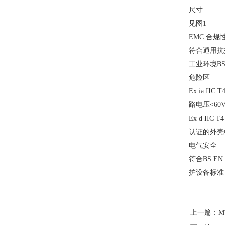
尺寸
见图1
EMC 合规
符合通用抗
工业环境BS E
危险区
Ex ia I
路电压<60
Ex d I
认证的外壳
电气安全
符合BS EN 
护设备标准
上一篇：
M