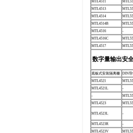
MTL4511
MTL55
MTL4513
MTL55
MTL4514
MTL55
MTL4514B
MTL55
MTL4516
-
MTL4516C
MTL55
MTL4517
MTL55
数字量输出安
底板式安装隔离栅
DIN
MTL4521
MTL55
MTL4521L
-
-
MTL55
MTL4523
MTL55
MTL4523L
-
MTL4523R
-
MTL4523V
MTL5