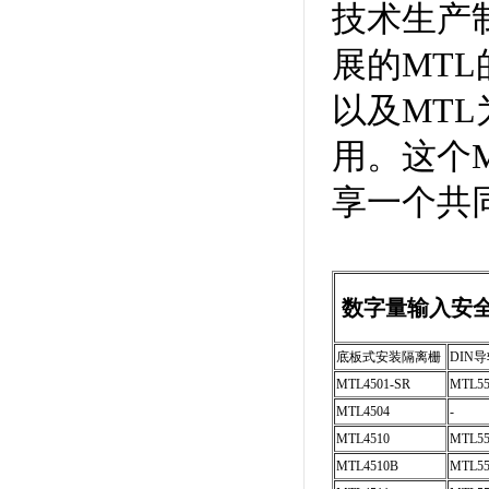
技术生产
展的MT
以及MT
用。这个MT
享一个共
数字量输入安
底板式安装隔离栅
DIN
MTL4501-SR
MTL55
MTL4504
-
MTL4510
MTL55
MTL4510B
MTL55