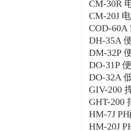
CM-30R
CM-20J
COD-60
DH-35
DM-32P
DO-31P
DO-32
GIV-2
GHT-2
HM-7J 
HM-20J