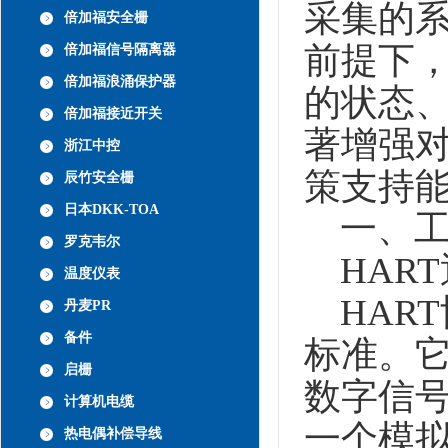
采集的
倍加福安全栅
前提下
倍加福信号隔离器
倍加福浪涌保护器
的状态
倍加福接近开关
著增强
浙江中控
策支持
辰竹安全栅
日本DKK-TOA
一、工
罗克韦尔
HART
温度仪表
HAR
丹麦PR
备件
标准。
启栅
数字信
计算机电缆
一个模
热电偶补偿导线