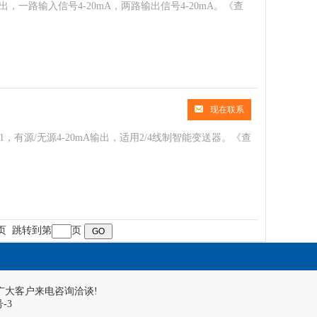
两出，一路输入信号4-20mA，两路输出信号4-20mA。
《查
现在联系
1，有源/无源4-20mA输出，适用2/4线制智能变送器。
《查
页
跳转到第
页
广大客户来电咨询洽谈!
号-3