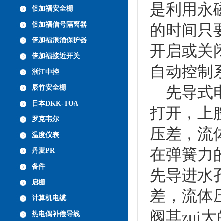
是利用永
倍加福安全栅
倍加福信号隔离器
的时间只
倍加福浪涌保护器
开启或关
倍加福接近开关
自动控制
浙江中控
先导式电
辰竹安全栅
日本DKK-TOA
打开，上
罗克韦尔
压差，流
温度仪表
在弹簧力
丹麦PR
备件
先导进水
启栅
差，流体
计算机电缆
阀其zu
热电偶补偿导线