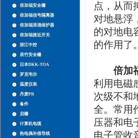
点，从而
倍加福安全栅
倍加福信号隔离器
对地悬浮
倍加福浪涌保护器
的对地电
倍加福接近开关
的作用了
浙江中控
辰竹安全栅
日本DKK-TOA
倍加
罗克韦尔
利用电磁
温度仪表
次级不和
丹麦PR
备件
全。常用
启栅
压器和电
计算机电缆
电子管收
热电偶补偿导线