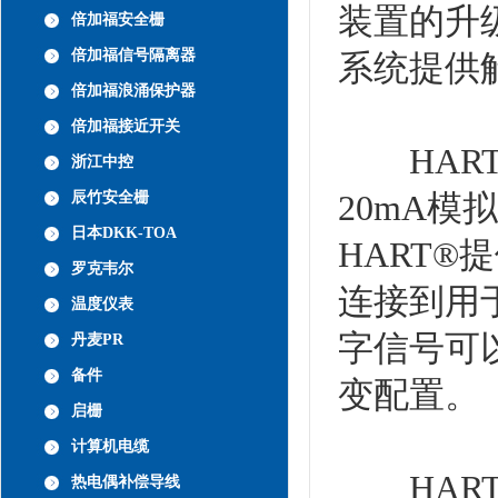
装置的升
倍加福安全栅
倍加福信号隔离器
系统提供
倍加福浪涌保护器
倍加福接近开关
HART
浙江中控
20mA
辰竹安全栅
日本DKK-TOA
HART®
罗克韦尔
连接到用
温度仪表
字信号可
丹麦PR
备件
变配置。
启栅
计算机电缆
HART
热电偶补偿导线