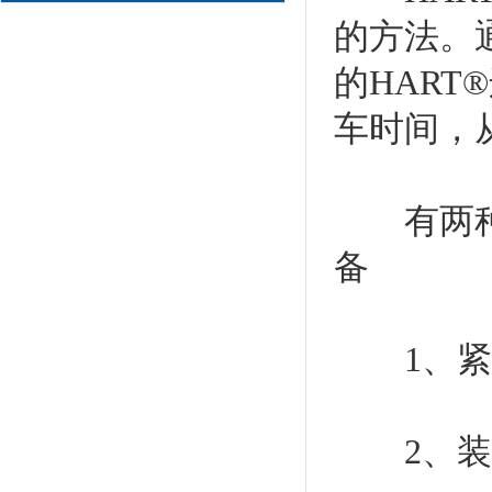
的方法。
的HAR
车时间，
有两种H
备
1、紧凑
2、装配