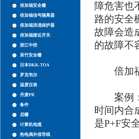
障危害也
倍加福安全栅
倍加福信号隔离器
路的安全
倍加福浪涌保护器
故障会造
倍加福接近开关
的故障不
浙江中控
辰竹安全栅
日本DKK-TOA
倍加福
罗克韦尔
温度仪表
案例：某
丹麦PR
备件
时间内合
启栅
是P+F安
计算机电缆
热电偶补偿导线