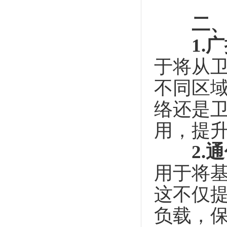
二
1.
于将从
不同区
络还是
用，提
2.
用于将
这不仅
负载，