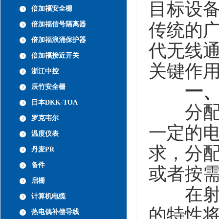
目标设
倍加福安全栅
传统的
倍加福信号隔离器
倍加福浪涌保护器
代无线
倍加福接近开关
关键作
浙江中控
一
辰竹安全栅
日本DKK-TOA
分配器
罗克韦尔
一定的
温度仪表
求，分
丹麦PR
备件
或者按
启栅
在射频
计算机电缆
的特性
热电偶补偿导线