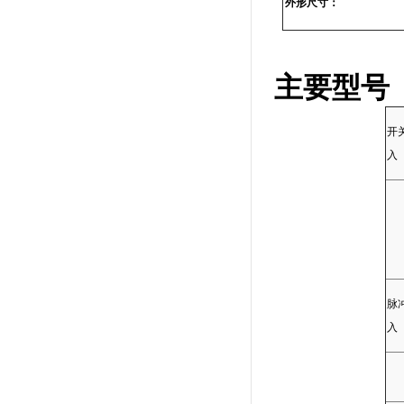
外形尺寸：
主要型号
开
入
脉
入