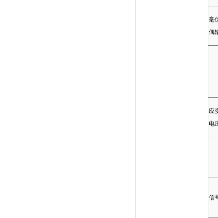
毫
偶
应
电
信