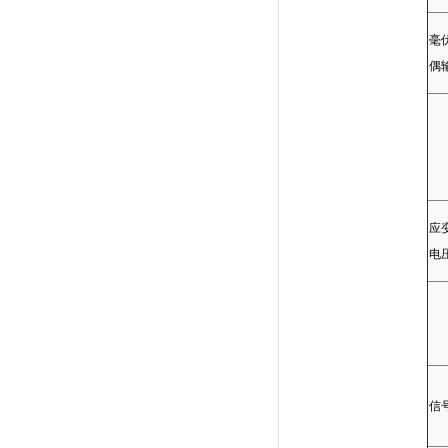
毫
偶
应
电
信