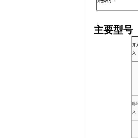
外形尺寸：
主要型号
开
入
脉
入