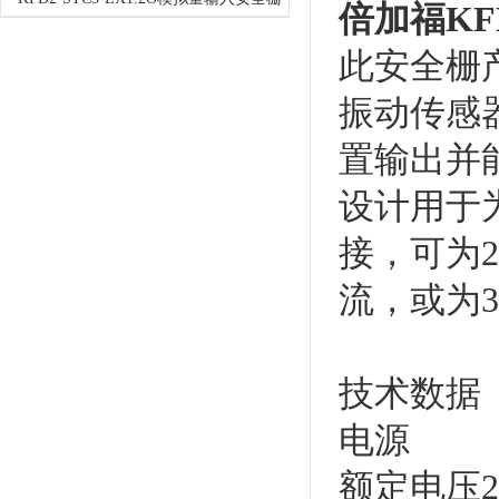
倍加福
KF
此安全栅
振动传感器
置输出并
设计用于
接，可为2 
流，或为3
技术数据
电源
额定电压20 .