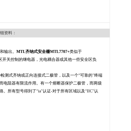
细资料：
和输出。
MTL齐纳式安全栅MTL7707+
类似于
区开关控制的继电器，光电耦合器或其他一些安全区负
冲检测式齐纳或正向连接式二极管，以及一个“可靠的"终端
而电阻器有限流作用。有一个熔断器保护二极管，而两级
有型号得到了“ia"认证-对于所有区域以及“IIC"认