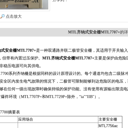
点击放大
MTL齐纳式安全栅MTL7707+
的详
安全栅MTL7707+
是一种双通路并联二极管安全栅，其适用于开关输入
7+，但带有内置过压保护。
MTL齐纳式安全栅MTL7707+
主要是保护由危险
非稳压电源可向其供电。
7700系列齐纳栅是根据同样的设计原理设计的。每个通道均包含二级脉
安全区内发生电气故障的情况下，二极管可限制能够到达危险区的电压，
够在任何一级出现故障时确保持续的保护功能。没有使用有源输出限流电路。所
炸环境（MTL7707P+和MTL7729P+除外，“ia"“IIB"）。
7700摘要表
应用场合
主要安全栅
MTL7756ac