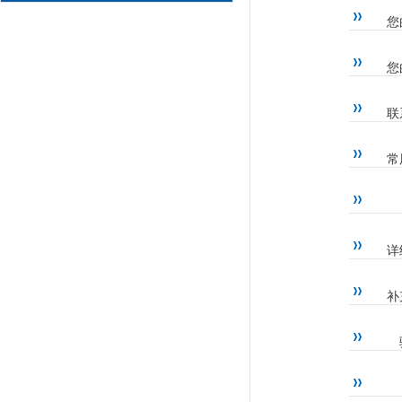
您
您
联
常
详
补