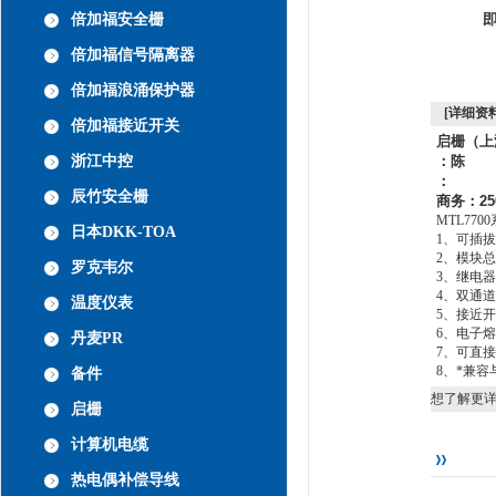
倍加福安全栅
倍加福信号隔离器
倍加福浪涌保护器
[详细资料
倍加福接近开关
启栅（上
浙江中控
：陈
：
辰竹安全栅
商务
：
25
MTL7700
日本DKK-TOA
1
、可插拔
2
、模块总
罗克韦尔
3
、继电器
4
、双通道
温度仪表
5
、接近开
6
、电子熔
丹麦PR
7
、可直接
8
、*兼容
备件
想了解更
启栅
计算机电缆
热电偶补偿导线