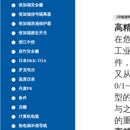
倍加福安全栅
倍加福信号隔离器
[详细资料
倍加福浪涌保护器
高
倍加福接近开关
在
浙江中控
工
辰竹安全栅
件
日本DKK-TOA
罗克韦尔
又从
温度仪表
0/
丹麦PR
型的
备件
与之
启栅
计算机电缆
的
热电偶补偿导线