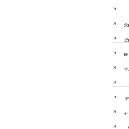
您
您
联
常
详
补