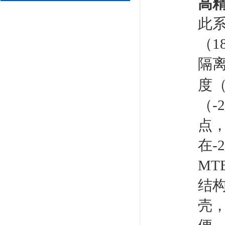
高
此
（1
隔
度（
（-
点
在-
MT
结
壳，