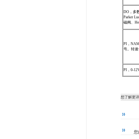
DO，多数A
Parker L
磁阀、Her
PI，N
号。转速
PI，0-
想了解更
您