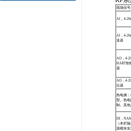
KF
现场信号
AI，4-
AI，4-
送器
AO，4-2
HART
器
AO，4
位器
热电偶：
型。热电阻
制。其他
DI，N
（本栏隔
源模块实