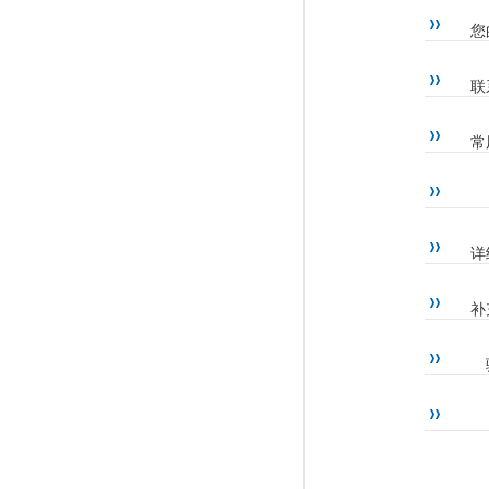
您
联
常
详
补