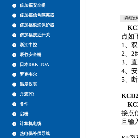
倍加福安全栅
倍加福信号隔离器
[详细资料
倍加福浪涌保护器
KC
倍加福接近开关
点如
1、
浙江中控
2、
辰竹安全栅
3、直
日本DKK-TOA
4、安
罗克韦尔
5、
温度仪表
丹麦PR
KCD
KC
备件
接点
启栅
且输
计算机电缆
热电偶补偿导线