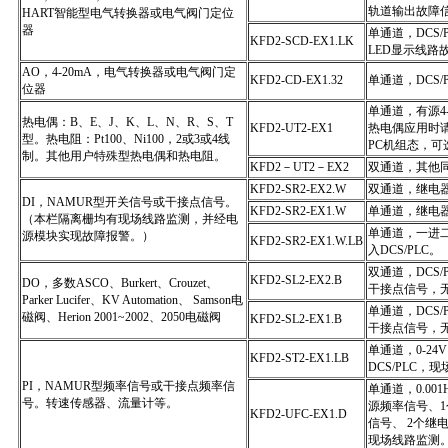
轨道输出故障
HART智能型电气转换器或电气阀门定位
器
单通道，DCS/
KFD2-SCD-EX1.LK
LED显示线路
AO，4-20mA，电气转换器或电气阀门定
KFD2-CD-EX1.32
单通道，DCS/
位器
单通道，有源4-
热电偶：B、E、J、K、L、N、R、S、T
KFD2-UT2-EX1
热电偶应用时请
型。热电阻：Pt100、Ni100，2或3或4线
PC机组态，可选
制。其他用户特殊型热电偶和热电阻。
KFD2－UT2－EX2
双通道，其他
KFD2-SR2-EX2.W
双通道，继电器
DI，NAMUR型开关信号或干接点信号。
KFD2-SR2-EX1.W
单通道，继电器
（本栏隔离栅均有现场线路监测，并经电
单通道，一进
源模块实现故障报警。）
KFD2-SR2-EX1.W.LB
入DCS/PLC。
双通道，DCS/P
KFD2-SL2-EX2.B
DO，多数ASCO、Burkert、Crouzet、
干接点信号，
Parker Lucifer、KV Automation、 Samson电
单通道，DCS/P
磁阀、Herion 2001~2002、2050电磁阀
KFD2-SL2-EX1.B
干接点信号，
单通道，0-24V 
KFD2-ST2-EX1.LB
DCS/PLC，
PI，NAMUR型频率信号或干接点频率信
单通道，0.001
号。转速传感器、流量计等。
源频率信号、1
KFD2-UFC-EX1.D
信号、 2个继电
现场线路监测