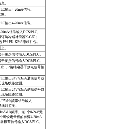
信息。
PLC输出4-20mA信号。
故障。
PLC输出4-20mA信号。
20mA信号输入DCS/PLC。
订购冷端补偿器K-CJC；
 PW-PK-KE组态软件包。
同上。
干接点信号输入DCS/PLC。
干接点信号输入DCS/PLC。
二出，2路继电器干接点信号输
LC输出24V/
?
3mA逻辑信号或
无现场线路监测。
LC输出24V/
?
3mA逻辑信号或
无现场线路监测。
/
?
5kHz
频率信号输入
现场线路监测。
Hz-5kHz频率。送1个0-24V无
个可设定量程的有源4-20mA
器报警信号输入DCS/PLC。
。