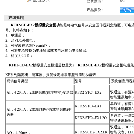
已获点击：
852
产品报价：
[详细资料]
KFD2-CD-EX2模拟量安全栅
功能是将电气信号从安全区传送到危险区，可电
号。其特点如下：
1、单通道；
2、24VDC外供电；
3、可安装在危险区zone2区；
4、可将电流转换为电压输出或者电压转为电流输出。
5、精度为0.1％；
KFD2-CD-EX2
模拟量安全栅通道数量为2，
KFD2-CD-EX2
模拟量安全栅电磁兼容
KF系列隔离栅、隔离器、报警设定器常用型号简明功能表
现场信号类型
型号
系统侧应用说
双通道，有源4-
AI，4-20mA，2线制智能(或非智能)变送器
KFD2-STC4-EX2
智能通讯频率0-7
单通道，有源4-
KFD2-STC4-EX1
智能通讯频率0-7
AI，4-20mA，2或3线制智能(或非智能)变
送器
单通道，一进二
KFD2-STC4-EX1.2O
智能通讯频率0-7
双通道，DCS/
KFD2-SCD2-EX2.LK
智能仪表。LE
AO，4-20mA，