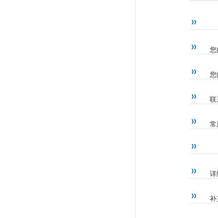
您
您
联
常
详
补