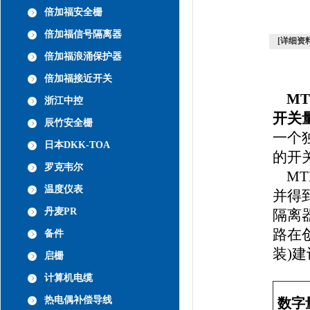
倍加福安全栅
倍加福信号隔离器
[详细资料
倍加福浪涌保护器
倍加福接近开关
MT
浙江中控
开关
辰竹安全栅
一个
日本DKK-TOA
的开
罗克韦尔
MT
温度仪表
并得
丹麦PR
隔离
路在创
备件
装)
启栅
计算机电缆
热电偶补偿导线
数字