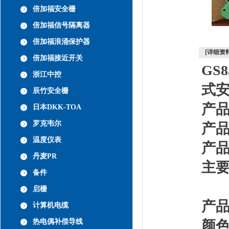
倍加福安全栅
倍加福信号隔离器
倍加福浪涌保护器
[详细资料
倍加福接近开关
GS
浙江中控
式
辰竹安全栅
产
日本DKK-TOA
罗克韦尔
产
温度仪表
产
丹麦PR
主
备件
总
启栅
产
计算机电缆
热电偶补偿导线
颜