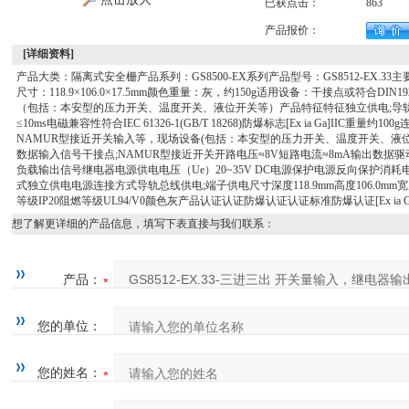
已获点击：
863
产品报价：
[详细资料]
产品大类：隔离式安全栅产品系列：GS8500-EX系列产品型号：GS8512-EX
尺寸：118.9×106.0×17.5mm颜色重量：灰，约150g适用设备：干接点或符合DI
（包括：本安型的压力开关、温度开关、液位开关等）产品特征特征独立供电;导轨
≤10ms电磁兼容性符合IEC 61326-1(GB/T 18268)防爆标志[Ex ia Ga]IIC重
NAMUR型接近开关输入等，现场设备(包括：本安型的压力开关、温度开关、液位开关)适用场所
数据输入信号干接点;NAMUR型接近开关开路电压≈8V短路电流≈8mA输出数据驱动能力2
负载输出信号继电器电源供电电压（Ue）20~35V DC电源保护电源反向保护消耗电流
式独立供电电源连接方式导轨总线供电;端子供电尺寸深度118.9mm高度106.0mm
等级IP20阻燃等级UL94/V0颜色灰产品认证认证防爆认证认证标准防爆认证[Ex ia Ga] IIC 
想了解更详细的产品信息，填写下表直接与我们联系：
产品：
您的单位：
您的姓名：