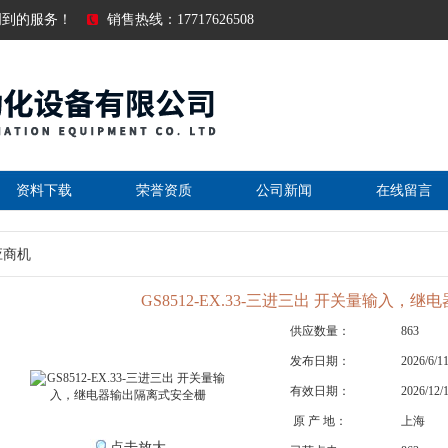
周到的服务！
销售热线：17717626508
资料下载
荣誉资质
公司新闻
在线留言
应商机
GS8512-EX.33-三进三出 开关量输入，
供应数量：
863
发布日期：
2026/6/1
有效日期：
2026/12/
原 产 地：
上海
点击放大