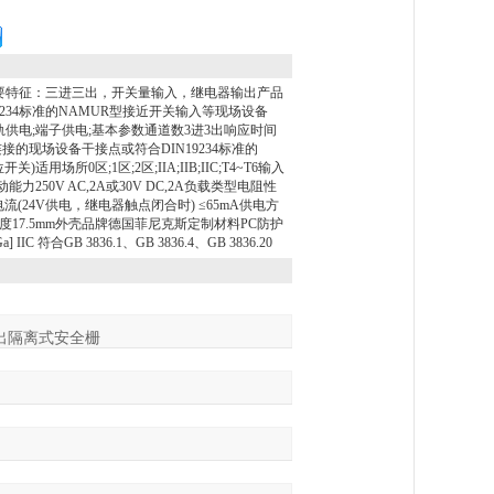
.33主要特征：三进三出，开关量输入，继电器输出产品
N19234标准的NAMUR型接近开关输入等现场设备
供电;端子供电;基本参数通道数3进3出响应时间
量约100g连接的现场设备干接点或符合DIN19234标准的
0区;1区;2区;IIA;IIB;IIC;T4~T6输入
50V AC,2A或30V DC,2A负载类型电阻性
(24V供电，继电器触点闭合时) ≤65mA供电方
宽度17.5mm外壳品牌德国菲尼克斯定制材料PC防护
符合GB 3836.1、GB 3836.4、GB 3836.20