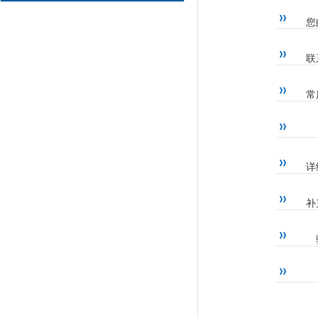
您
联
常
详
补