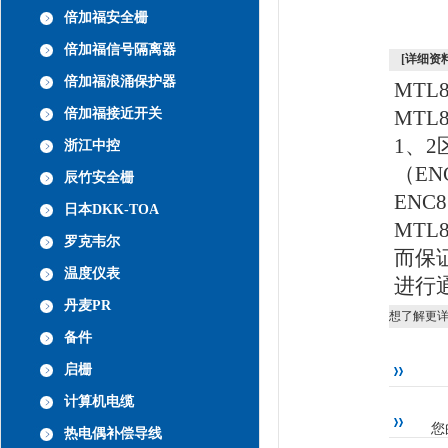
倍加福安全栅
倍加福信号隔离器
[详细资料
倍加福浪涌保护器
MTL
倍加福接近开关
MTL
1、2
浙江中控
（EN
辰竹安全栅
ENC
日本DKK-TOA
MT
罗克韦尔
而保证
温度仪表
进行
丹麦PR
想了解更
备件
启栅
计算机电缆
您
热电偶补偿导线