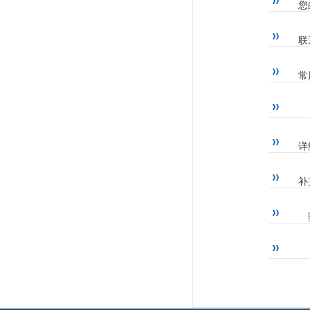
您
联
常
详
补