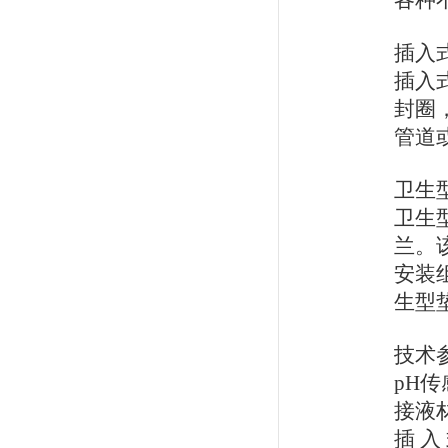
各种
插入
插入
封圈
管道
卫生
卫生
兰。
安装
生型
技术
pH传
接液
插 入