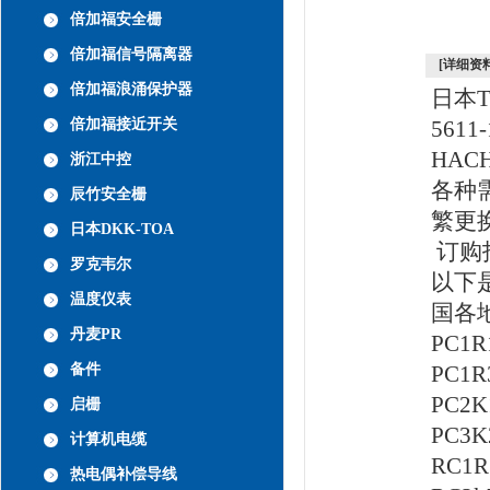
倍加福安全栅
倍加福信号隔离器
[详细资料
倍加福浪涌保护器
日本T
倍加福接近开关
561
HAC
浙江中控
各种
辰竹安全栅
繁更
日本DKK-TOA
订购
罗克韦尔
以下
温度仪表
国各
丹麦PR
PC1
备件
PC1
PC2
启栅
PC3
计算机电缆
RC1
热电偶补偿导线