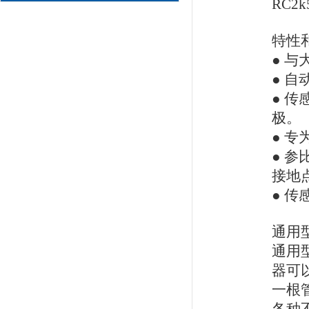
RC2
特性
● 与
● 
● 
极。
● 
● 
接地
● 传
通用
通用型
器可
一根