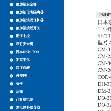
倍加福安全栅
倍加福信号隔离器
[详细资料
倍加福浪涌保护器
日本东
倍加福接近开关
工业电
5F/10
浙江中控
型号 
辰竹安全栅
CM-
日本DKK-TOA
CM-
罗克韦尔
CM-
温度仪表
CM-
丹麦PR
COD
DH-
备件
DM-
启栅
DO-
计算机电缆
DO-
热电偶补偿导线