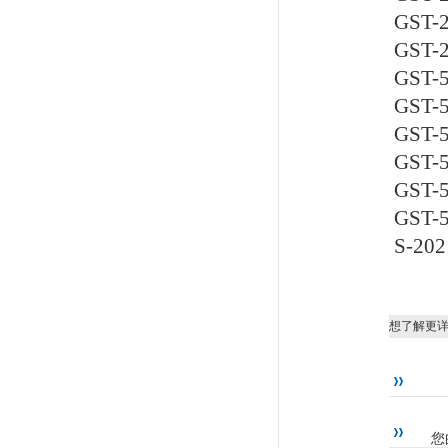
GST
GST
GST
GST
GST
GST
GST
GST
S-2
想了解更
您