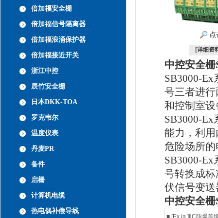
倍加福安全栅
倍加福信号隔离器
点
倍加福浪涌保护器
[详细资料
倍加福接近开关
中控安全栅SB
浙江中控
SB300
辰竹安全栅
号三者进行
日本DKK-TOA
和控制室设
SB3000
罗克韦尔
能力，利用
温度仪表
危险场所的
丹麦PR
SB300
备件
号转换成标
启栅
伏信号变送
计算机电缆
中控安全栅SB
热电偶补偿导线
■
防爆等级
[Ex ia ]
Ⅱ
C