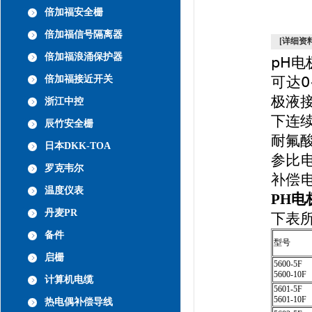
倍加福安全栅
倍加福信号隔离器
[详细资料
倍加福浪涌保护器
pH电
倍加福接近开关
可达0
极液
浙江中控
下连
辰竹安全栅
耐氟
日本DKK-TOA
参比电
罗克韦尔
补偿电
温度仪表
PH电极
丹麦PR
下表所
备件
型号
启栅
5600-5F
5600-10F
计算机电缆
5601-5F
5601-10F
热电偶补偿导线