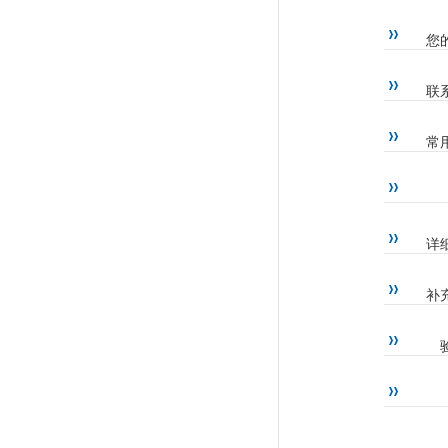
您
联
常
详
补