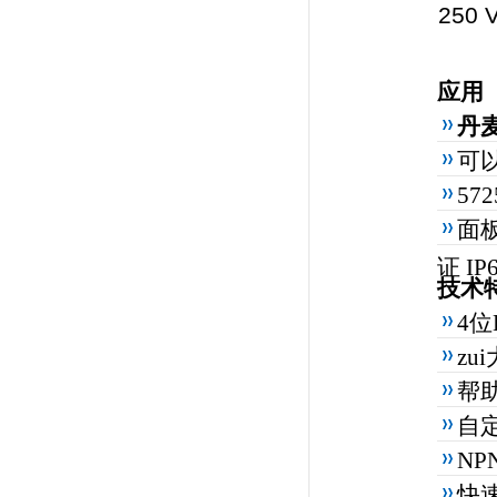
250 
应用
丹麦
可
57
面
证 I
技术
4位
zu
帮
自
NP
快速