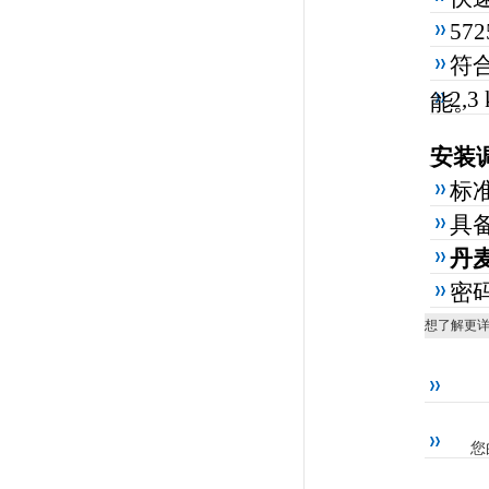
57
符合
2,
能。
安装
标准
具
丹麦
密
想了解更
您