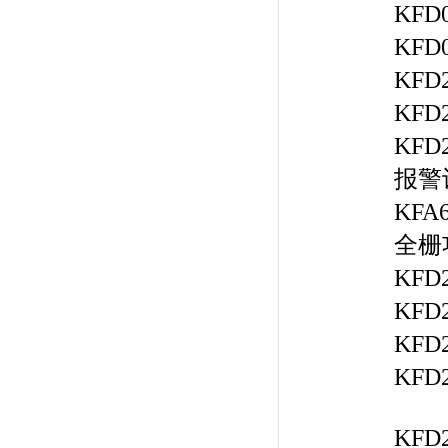
KFD
KFD
KF
KFD
KFD
报警
KF
全栅
KF
KF
KF
KF
KF