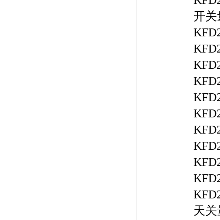
开关
KF
KF
KF
KFD
KF
KFD
KFD
KF
KF
KF
KF
天关