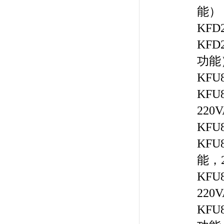
能）
KF
KF
功能
KFU
KF
220
KFU
KF
能，2
KF
220
KF