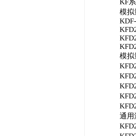
KF
模拟
KDF
KFD2
KFD2
KFD2
模拟
KFD
KF
KF
KF
KF
通用
KFD
KFD