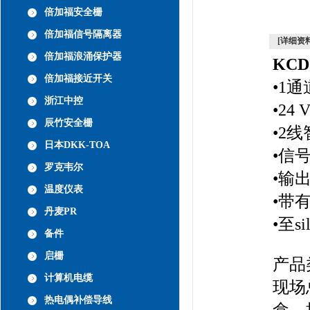
倍加福安全栅
倍加福信号隔离器
[详细资料
倍加福浪涌保护器
KC
倍加福接近开关
•1
浙江中控
•24
辰竹安全栅
•2
日本DKK-TOA
•信
罗克韦尔
•输出
温度仪表
•带
丹麦PR
•至si
备件
启栅
产品
计算机电缆
现场
热电偶补偿导线
盒、