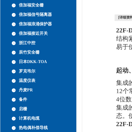
倍加福安全栅
倍加福信号隔离器
[详细资料
倍加福浪涌保护器
22F
倍加福接近开关
结构
浙江中控
易于
辰竹安全栅
日本DKK-TOA
起动
罗克韦尔
温度仪表
集成
12
丹麦PR
4位
备件
集成
启栅
态。
计算机电缆
22F
热电偶补偿导线