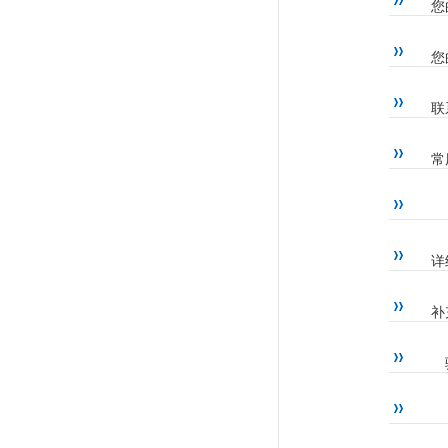
您
您
联
常
详
补