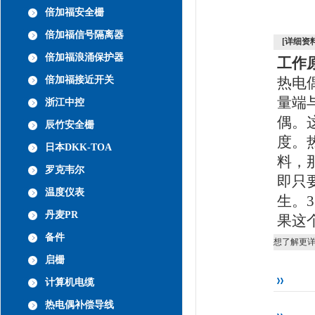
倍加福安全栅
倍加福信号隔离器
[详细资料
倍加福浪涌保护器
工作
倍加福接近开关
热电
量端
浙江中控
偶。
辰竹安全栅
度。
日本DKK-TOA
料，
罗克韦尔
即只
温度仪表
生。
3
丹麦PR
果这
备件
想了解更
启栅
计算机电缆
热电偶补偿导线