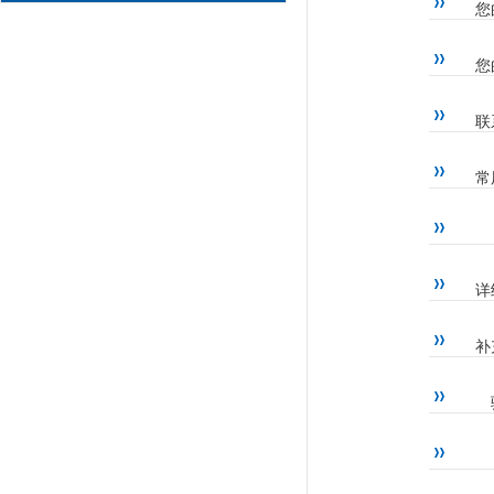
您
您
联
常
详
补