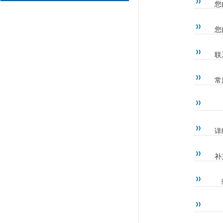
您
您
联
常
详
补