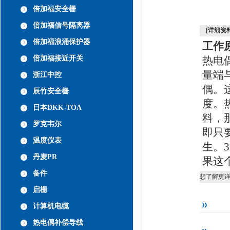
倍加福安全栅
倍加福信号隔离器
[详细资料
倍加福浪涌保护器
工作
倍加福接近开关
热电
量端
浙江中控
偶。
辰竹安全栅
度。
日本DKK-TOA
料，
罗克韦尔
即只
温度仪表
生。
3
丹麦PR
果这
备件
想了解更
启栅
计算机电缆
热电偶补偿导线