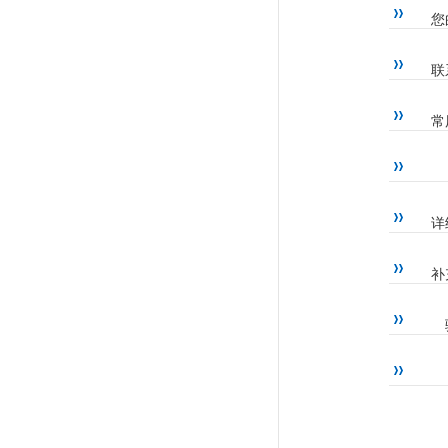
您
联
常
详
补