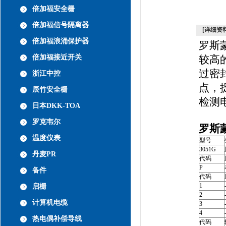
倍加福安全栅
倍加福信号隔离器
[详细资料
倍加福浪涌保护器
罗斯蒙
倍加福接近开关
较高
过密
浙江中控
点，
辰竹安全栅
检测
日本DKK-TOA
罗克韦尔
罗斯蒙
温度仪表
型号
3051G
丹麦PR
代码
P
备件
代码
1
启栅
2
计算机电缆
3
4
热电偶补偿导线
代码