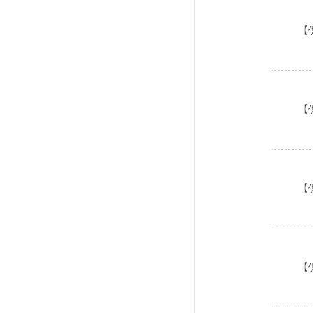
【
【
【
【