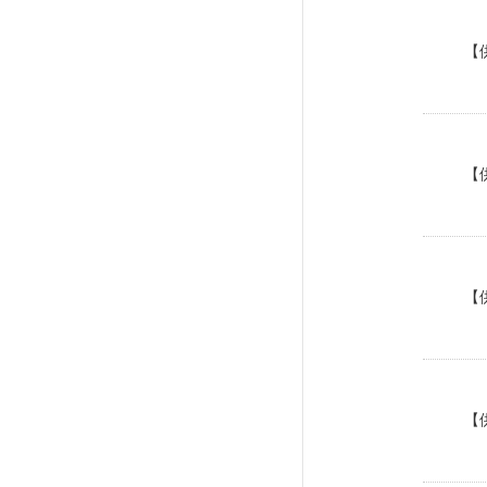
【
【
【
【