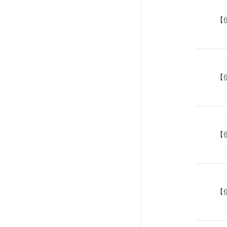
【
【
【
【