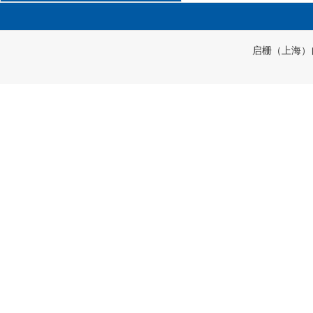
启栅（上海）自