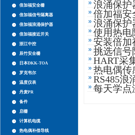
浪涌保护
倍加福安全栅
倍加福安
倍加福信号隔离器
浪涌保护
倍加福浪涌保护器
使用热电
倍加福接近开关
安装倍加
浙江中控
挑选信号
辰竹安全栅
HART
日本DKK-TOA
热电偶传
罗克韦尔
RS48
温度仪表
每天学点
丹麦PR
备件
启栅
计算机电缆
热电偶补偿导线